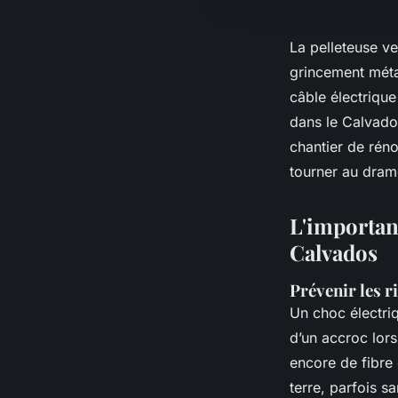
La pelleteuse ve
grincement métal
câble électrique
dans le Calvados
chantier de rén
tourner au drame
L'importanc
Calvados
Prévenir les 
Un choc électri
d’un accroc lors
encore de fibre
terre, parfois s