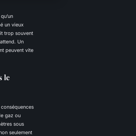
 qu’un
né un vieux
it trop souvent
 attend. Un
nt peuvent vite
 le
es conséquences
 de gaz ou
mètres sous
: non seulement