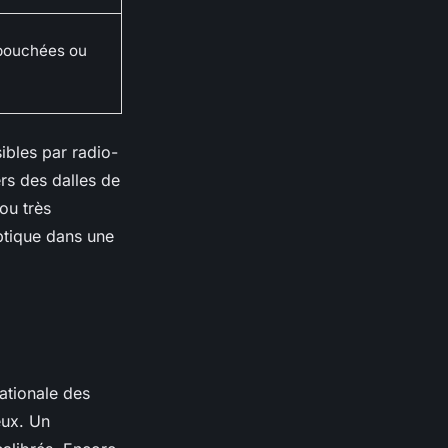
 bouchées ou
sibles par radio-
rs des dalles de
ou très
ptique dans une
ationale des
eux. Un