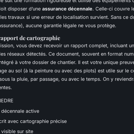
fié suit une formation rigoureuse et utilise des équipements 
 doit disposer d’une
assurance décennale
. Celle-ci couvre
es travaux si une erreur de localisation survient. Sans ce
 assurance), aucune garantie légale ne vous protège.
 rapport de cartographie
mission, vous devez recevoir un rapport complet, incluant u
es réseaux détectés. Ce document, souvent en format num
intégré à votre dossier de chantier. Il est votre unique preu
age au sol (à la peinture ou avec des plots) est utile sur le 
 - sous la pluie, par passage, ou avec le temps.
On y reviendr
entes.
FNEDRE
décennale active
rit avec cartographie précise
isible sur site