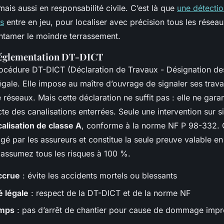
mais aussi en responsabilité civile. C’est là que
une détecti
s
entre en jeu, pour localiser avec précision tous les résea
tamer le moindre terrassement.
 réglementation DT-DICT
rocédure DT-DICT (Déclaration de Travaux - Désignation de
égale. Elle impose au maître d’ouvrage de signaler ses trav
 réseaux. Mais cette déclaration ne suffit pas : elle ne garan
cte des canalisations enterrées. Seule une intervention sur s
calisation de classe A
, conforme à la norme NF P 98-332. 
igé par les assureurs et constitue la seule preuve valable en 
 assumez tous les risques à 100 %.
ccrue
: évite les accidents mortels ou blessants
 légale
: respect de la DT-DICT et de la norme NF
emps
: pas d’arrêt de chantier pour cause de dommage imp