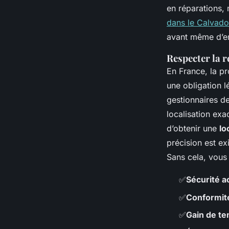
en réparations, 
dans le Calvado
avant même d’en
Respecter la
En France, la p
une obligation l
gestionnaires de
localisation exa
d’obtenir une
lo
précision est ex
Sans cela, vous
✅
Sécurité a
✅
Conformité
✅
Gain de t