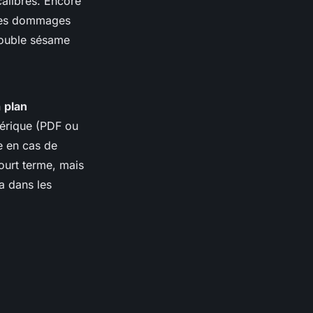
calibrés. Encore
 les dommages
 double sésame
n
plan
érique (PDF ou
ve en cas de
court terme, mais
a
dans les