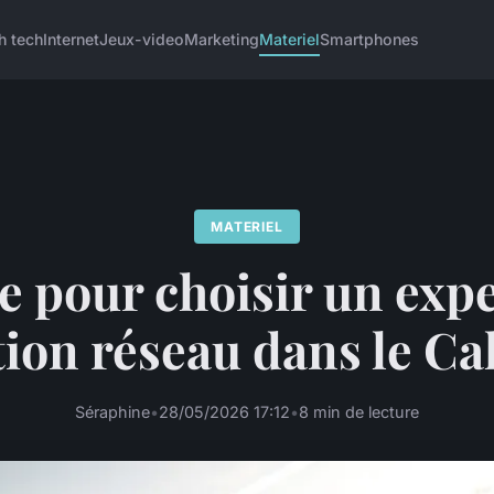
h tech
Internet
Jeux-video
Marketing
Materiel
Smartphones
MATERIEL
e pour choisir un expe
tion réseau dans le Ca
Séraphine
•
28/05/2026 17:12
•
8 min de lecture