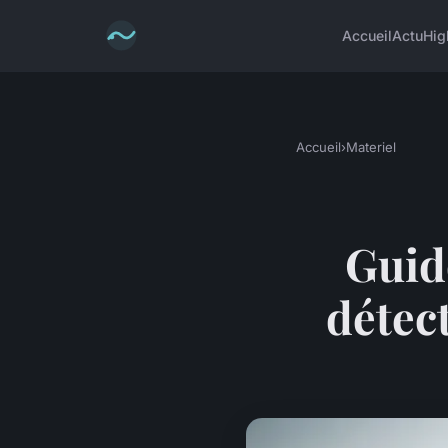
Accueil
Actu
Hig
Accueil
›
Materiel
Guid
détec