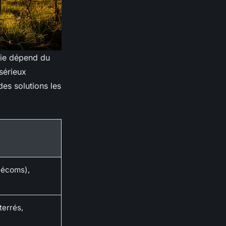
gie dépend du
sérieux
des solutions les
élécoms),
terrés,