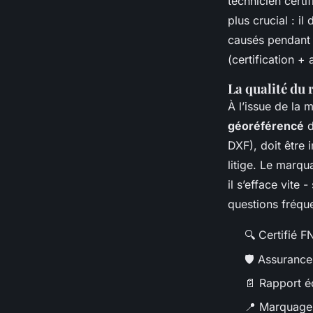
technicien certi
plus crucial : il
causés pendant l
(certification +
La qualité du
À l’issue de la 
géoréférencé
d
DXF), doit être 
litige. Le marqu
il s’efface vite
questions fréqu
🔍
Certifié 
🛡️
Assurance 
📄
Rapport éc
📍
Marquage v