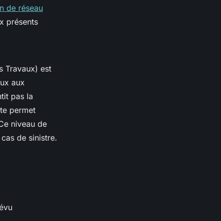
on de réseau
ux présents
s Travaux) est
aux aux
tit pas la
ite permet
Ce niveau de
cas de sinistre.
révu