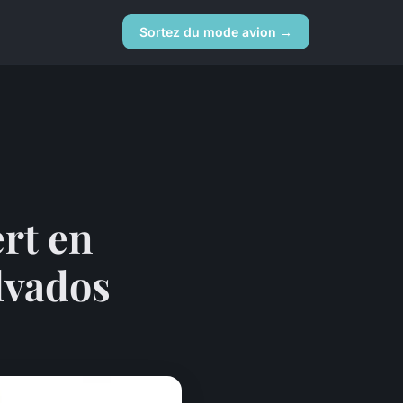
Sortez du mode avion →
rt en
lvados