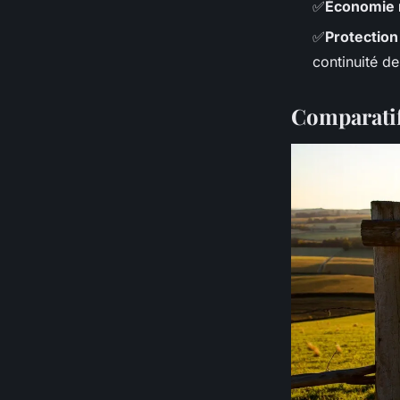
✅
Économie 
✅
Protection
continuité d
Comparatif