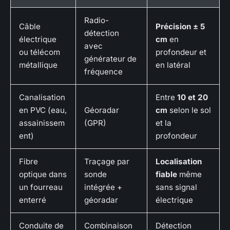
Radio-
Câble
Précision ± 5
détection
électrique
cm
en
avec
ou télécom
profondeur et
générateur de
métallique
en latéral
fréquence
Canalisation
Entre
10 et 20
en PVC (eau,
Géoradar
cm
selon le sol
assainissem
(GPR)
et la
ent)
profondeur
Fibre
Traçage par
Localisation
optique dans
sonde
fiable
même
un fourreau
intégrée +
sans signal
enterré
géoradar
électrique
Conduite de
Combinaison
Détection