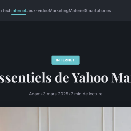
h tech
Internet
Jeux-video
Marketing
Materiel
Smartphones
INTERNET
ssentiels de Yahoo Ma
Adam
•
3 mars 2025
•
7 min de lecture