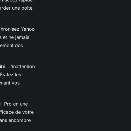
arder une boîte
chronisez Yahoo
s et ne jamais
lement des
ité
. L’inattention
Évitez les
enant vos
il Pro en une
fficace de votre
 sans encombre