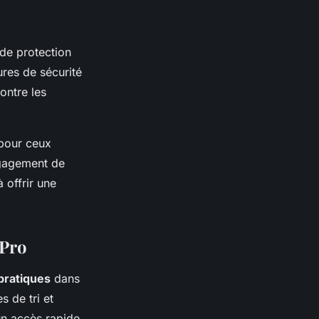
de protection
ures de sécurité
ontre les
 pour ceux
ngagement de
 offrir une
 Pro
pratiques
dans
s de tri et
un accès rapide