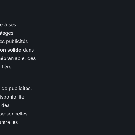
e à ses
ntages
es publicités
ion solide
dans
nébranlable, des
l’ère
 de publicités.
sponibilité
r des
ersonnelles.
ntre les