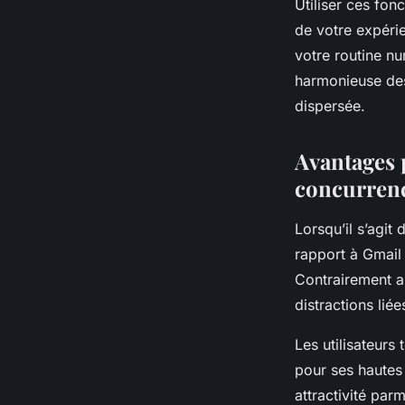
Utiliser ces fonc
de votre expéri
votre routine nu
harmonieuse des
dispersée.
Avantages p
concurren
Lorsqu’il s’agit
rapport à Gmail 
Contrairement au
distractions lié
Les utilisateur
pour ses hautes
attractivité par