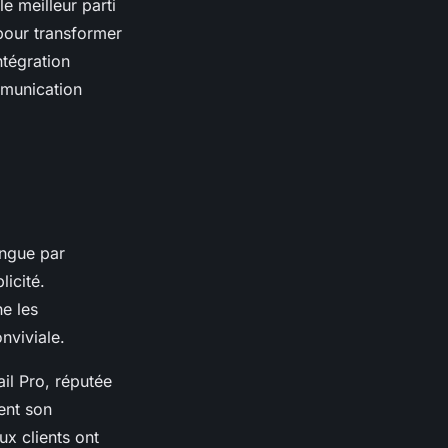
le meilleur parti
pour transformer
ntégration
mmunication
ingue par
icité.
e les
nviviale.
il Pro, réputée
ent son
ux clients ont