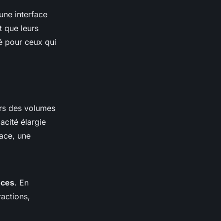
une interface
 que leurs
ié pour ceux qui
eurs des volumes
acité élargie
ace, une
nces
. En
ractions,