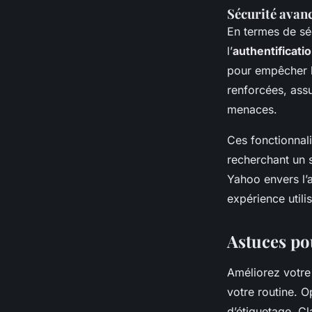
Sécurité avan
En termes de sé
l’
authentificati
pour empêcher le
renforcées, ass
menaces.
Ces fonctionnal
recherchant un 
Yahoo envers l’a
expérience utili
Astuces pou
Améliorez votre
votre routine. O
d’étiquetage. C