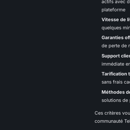
actifs avec d
plateforme
Vitesse de l
quelques min
Garanties of
de perte de 
Support clien
immédiate en
Tarification
sans frais c
Méthodes de
solutions de
Ces critères vou
communauté Tele