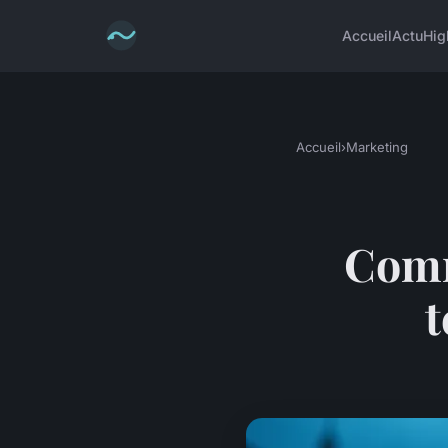
Accueil
Actu
Hig
Accueil
›
Marketing
Comm
t