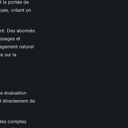
t la portée de
ques, créant un
ment. Des abonnés
essages et
gagement naturel
e sur la
e évaluation
 directement de
 des comptes