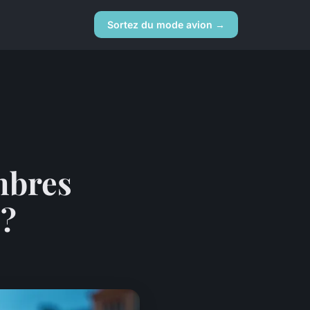
Sortez du mode avion →
mbres
 ?