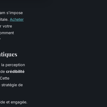
ram s'impose
itale.
Acheter
r votre
 comment
?
ntiques
 la perception
t de
crédibilité
 Cette
 stratégie de
ide et engagée.