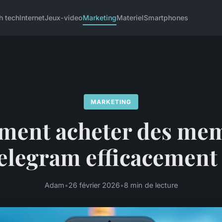
h tech
Internet
Jeux-video
Marketing
Materiel
Smartphones
MARKETING
ent acheter des me
elegram efficacement
Adam
•
26 février 2026
•
8 min de lecture